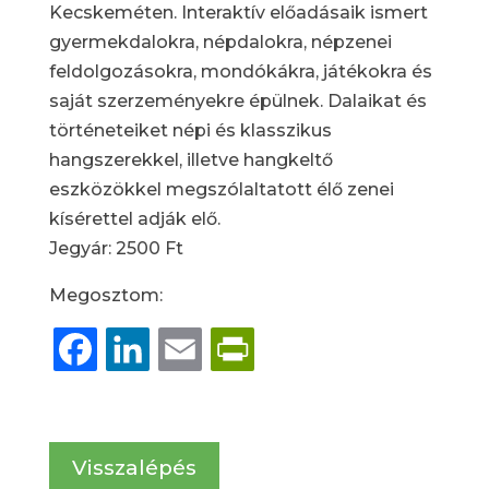
Kecskeméten. Interaktív előadásaik ismert
gyermekdalokra, népdalokra, népzenei
feldolgozásokra, mondókákra, játékokra és
saját szerzeményekre épülnek. Dalaikat és
történeteiket népi és klasszikus
hangszerekkel, illetve hangkeltő
eszközökkel megszólaltatott élő zenei
kísérettel adják elő.
Jegyár: 2500 Ft
Megosztom:
Facebook
LinkedIn
Email
PrintFriendly
Visszalépés