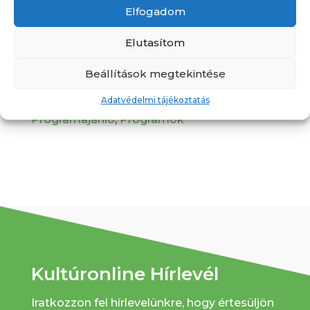
Elfogadom
Nyárzáró matiné – Robin
Elutasítom
Hood
Beállítások megtekintése
Időpont
10:30
Kategória
Gyerekprogramok
,
Adatvédelmi tájékoztatás
Programajánló
,
Programok
Kultúronline Hírlevél
Iratkozzon fel hírlevelünkre, hogy értesüljön