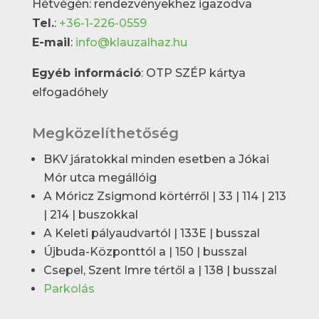
Hétvégén: rendezvényekhez igazodva
Tel.
:
+36-1-226-0559
E-mail
:
info@klauzalhaz.hu
Egyéb információ
: OTP SZÉP kártya
elfogadóhely
Megközelíthetőség
BKV járatokkal minden esetben a Jókai
Mór utca megállóig
A Móricz Zsigmond körtérről | 33 | 114 | 213
| 214 | buszokkal
A Keleti pályaudvartól | 133E | busszal
Újbuda-Központtól a | 150 | busszal
Csepel, Szent Imre tértől a | 138 | busszal
Parkolás