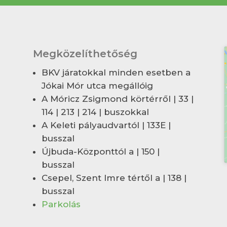
Megközelíthetőség
BKV járatokkal minden esetben a
Jókai Mór utca megállóig
A Móricz Zsigmond körtérről | 33 |
114 | 213 | 214 | buszokkal
A Keleti pályaudvartól | 133E |
busszal
Újbuda-Központtól a | 150 |
busszal
Csepel, Szent Imre tértől a | 138 |
busszal
Parkolás