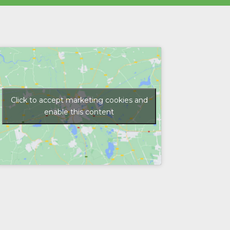
Click to accept marketing cookies and
enable this content