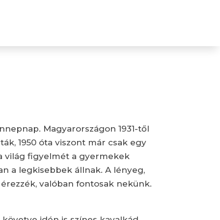
ünnepnap. Magyarországon 1931-től
k, 1950 óta viszont már csak egy
, a világ figyelmét a gyermekek
an a legkisebbek állnak. A lényeg,
 érezzék, valóban fontosak nekünk.
 követve idén is színes kavalkád,