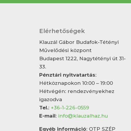
Elérhetőségek
Klauzál Gábor Budafok-Tétényi
Művelődési központ
Budapest 1222, Nagytétényi út 31-
33.
Pénztári nyitvatartás
:
Hétköznapokon 10:00 – 19:00
Hétvégén: rendezvényekhez
igazodva
Tel.
:
+36-1-226-0559
E-mail
:
info@klauzalhaz.hu
Egyéb információ
: OTP SZÉP