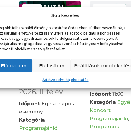
31
16
Süti kezelés
július
augusztus
egjobb felhasználói élmény biztosítása érdekében sütiket használunk, a
zájárulás lehetővé teszi számunkra az adatok, például a böngészési
okások vagy egyedi azonosítók feldolgozását ezen a webhelyen. A
zzájárulás megtagadása vagy visszavonása hátrányosan befolyásolhat
onyos funkciókat és szolgáltatásokat.
Elfogadom
Elutasítom
Beállítások megtekintés
Klauzál
BigTétény
Adatvédelmi tájékoztatás
Színházbérlet
Görpark Pik
2026. II. félév
Időpont
11:00
Kategória
Egyé
Időpont
Egész napos
Koncert
,
esemény
Programajánló
,
Kategória
Programok
Programajánló
,