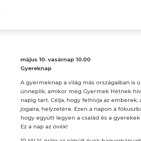
május 10. vasárnap 10.00
Gyereknap
A gyermeknap a világ más országaiban is 
ünneplik, amikor még Gyermek Hétnek hívtá
napig tart. Célja, hogy felhívja az emberek
jogaira, helyzetére. Ezen a napon a fókuszb
hogy együtt legyen a család és a gyerekek
Ez a nap az övék!
10-től 14 óráig az elmúlt évek hagyományait