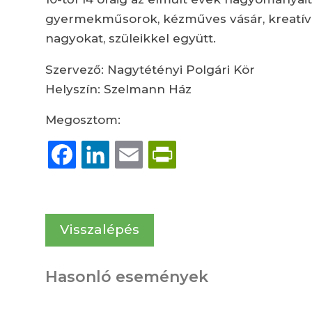
gyermekműsorok, kézműves vásár, kreatív as
nagyokat, szüleikkel együtt.
Szervező: Nagytétényi Polgári Kör
Helyszín: Szelmann Ház
Megosztom:
Facebook
LinkedIn
Email
PrintFriendly
Visszalépés
Hasonló események