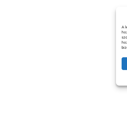
A l
hoz
sz
ho
biz