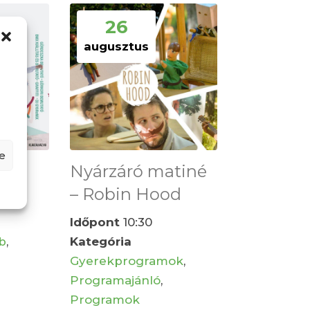
26
augusztus
e
Nyárzáró matiné
nik
– Robin Hood
Időpont
10:30
b
,
Kategória
Gyerekprogramok
,
Programajánló
,
Programok