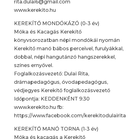
rita.dulai6@gmail.com
www.kerekito.hu
KEREKÍTŐ MONDÓKÁZÓ (0-3 év)
Móka és Kacagás Kerekítő
könyvsorozatban népi mondókái nyomán
Kerekítő manó bábos perceivel, furulyákkal,
dobbal, népi hangutánzó hangszerekkel,
színes ernyővel.
Foglalkozásvezető: Dulai Rita,
drámapedagógus, óvodapedagógus,
védjegyes Kerekítő foglalkozásvezető
Időpontja: KEDDENKÉNT 9:30
www.kerekito.hu fb:
https://www.facebook.com/kerekitodulairita
KEREKÍTŐ MANÓ TORNA (1-3 év)
Móka és kacagás a Kerekítő