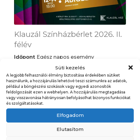
Klauzál Színházbérlet 2026. II.
félév
Időpont
Egész napos esemény
Kategória
Programajánló
,
Programok
,
Süti kezelés
Színház
A legjobb felhasználói élmény biztosítása érdekében sütiket
használunk, a hozzájárulás lehetővé teszi számunkra az adatok,
például a böngészési szokások vagy egyedi azonosítók
feldolgozását ezen a webhelyen. A hozzájárulás megtagadása
16
vagy visszavonása hátrányosan befolyásolhat bizonyos funkciókat
és szolgáltatásokat.
augusztus
Elfogadom
Elutasítom