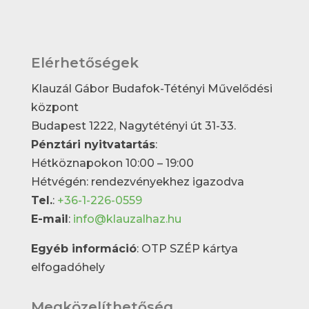
Elérhetőségek
Klauzál Gábor Budafok-Tétényi Művelődési
központ
Budapest 1222, Nagytétényi út 31-33.
Pénztári nyitvatartás
:
Hétköznapokon 10:00 – 19:00
Hétvégén: rendezvényekhez igazodva
Tel.
:
+36-1-226-0559
E-mail
:
info@klauzalhaz.hu
Egyéb információ
: OTP SZÉP kártya
elfogadóhely
Megközelíthetőség