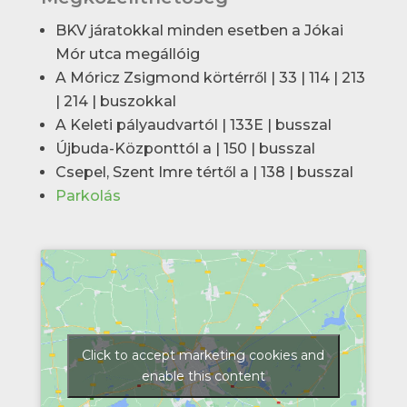
BKV járatokkal minden esetben a Jókai
Mór utca megállóig
A Móricz Zsigmond körtérről | 33 | 114 | 213
| 214 | buszokkal
A Keleti pályaudvartól | 133E | busszal
Újbuda-Központtól a | 150 | busszal
Csepel, Szent Imre tértől a | 138 | busszal
Parkolás
Click to accept marketing cookies and
enable this content