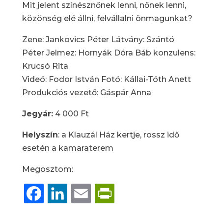
Mit jelent színésznőnek lenni, nőnek lenni,
közönség elé állni, felvállalni önmagunkat?
Zene: Jankovics Péter Látvány: Szántó
Péter Jelmez: Hornyák Dóra Báb konzulens:
Krucsó Rita
Videó: Fodor István Fotó: Kállai-Tóth Anett
Produkciós vezető: Gáspár Anna
Jegyár:
4 000 Ft
Helyszín
: a Klauzál Ház kertje, rossz idő
esetén a kamaraterem
Megosztom:
Facebook
LinkedIn
Email
PrintFriendly