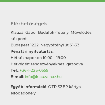
Elérhetőségek
Klauzál Gábor Budafok-Tétényi Művelődési
központ
Budapest 1222, Nagytétényi út 31-33.
Pénztári nyitvatartás
:
Hétköznapokon 10:00 – 19:00
Hétvégén: rendezvényekhez igazodva
Tel.
:
+36-1-226-0559
E-mail
:
info@klauzalhaz.hu
Egyéb információ
: OTP SZÉP kártya
elfogadóhely