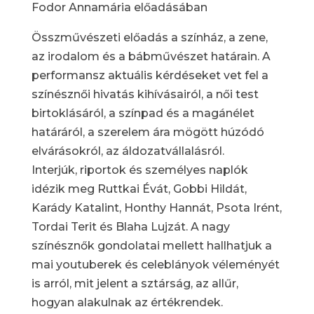
Fodor Annamária előadásában
Összművészeti előadás a színház, a zene,
az irodalom és a bábművészet határain. A
performansz aktuális kérdéseket vet fel a
színésznői hivatás kihívásairól, a női test
birtoklásáról, a színpad és a magánélet
határáról, a szerelem ára mögött húzódó
elvárásokról, az áldozatvállalásról.
Interjúk, riportok és személyes naplók
idézik meg Ruttkai Évát, Gobbi Hildát,
Karády Katalint, Honthy Hannát, Psota Irént,
Tordai Terit és Blaha Lujzát. A nagy
színésznők gondolatai mellett hallhatjuk a
mai youtuberek és celeblányok véleményét
is arról, mit jelent a sztárság, az allűr,
hogyan alakulnak az értékrendek.