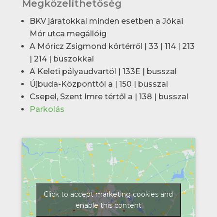
Megközelíthetőség
BKV járatokkal minden esetben a Jókai
Mór utca megállóig
A Móricz Zsigmond körtérről | 33 | 114 | 213
| 214 | buszokkal
A Keleti pályaudvartól | 133E | busszal
Újbuda-Központtól a | 150 | busszal
Csepel, Szent Imre tértől a | 138 | busszal
Parkolás
Click to accept marketing cookies and
enable this content