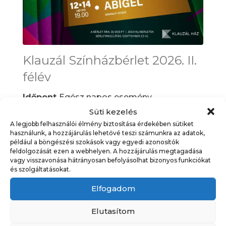
Klauzál Színházbérlet 2026. II.
félév
Időpont
Egész napos esemény
Kategória
Programajánló
,
Programok
,
Süti kezelés
Színház
A legjobb felhasználói élmény biztosítása érdekében sütiket
használunk, a hozzájárulás lehetővé teszi számunkra az adatok,
például a böngészési szokások vagy egyedi azonosítók
feldolgozását ezen a webhelyen. A hozzájárulás megtagadása
16
vagy visszavonása hátrányosan befolyásolhat bizonyos funkciókat
és szolgáltatásokat.
augusztus
Elfogadom
Elutasítom