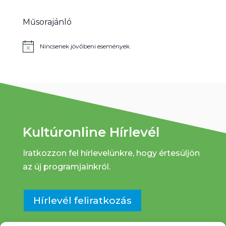
z
a
g
e
.
Műsorajánló
t
á
v
c
á
Nincsenek jövőbeni események.
Notice
i
l
a
ó
s
z
t
á
s
Kultúronline Hírlevél
Iratkozzon fel hírlevelünkre, hogy értesüljön
az új programjainkról.
Hírlevél feliratkozás