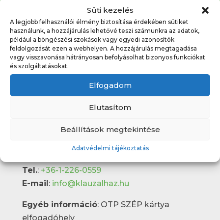
Süti kezelés
A legjobb felhasználói élmény biztosítása érdekében sütiket
használunk, a hozzájárulás lehetővé teszi számunkra az adatok,
például a böngészési szokások vagy egyedi azonosítók
feldolgozását ezen a webhelyen. A hozzájárulás megtagadása
vagy visszavonása hátrányosan befolyásolhat bizonyos funkciókat
és szolgáltatásokat.
Elérhetőségek
Elfogadom
Klauzál Gábor Budafok-Tétényi Művelődési
központ
Elutasítom
Budapest 1222, Nagytétényi út 31-33.
Beállítások megtekintése
Pénztári nyitvatartás
:
Hétköznapokon 10:00 – 19:00
Adatvédelmi tájékoztatás
Hétvégén: rendezvényekhez igazodva
Tel.
:
+36-1-226-0559
E-mail
:
info@klauzalhaz.hu
Egyéb információ
: OTP SZÉP kártya
elfogadóhely