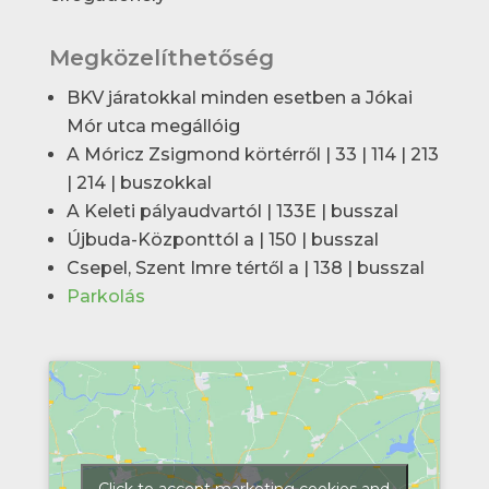
Megközelíthetőség
BKV járatokkal minden esetben a Jókai
Mór utca megállóig
A Móricz Zsigmond körtérről | 33 | 114 | 213
| 214 | buszokkal
A Keleti pályaudvartól | 133E | busszal
Újbuda-Központtól a | 150 | busszal
Csepel, Szent Imre tértől a | 138 | busszal
Parkolás