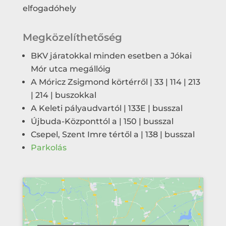
elfogadóhely
Megközelíthetőség
BKV járatokkal minden esetben a Jókai
Mór utca megállóig
A Móricz Zsigmond körtérről | 33 | 114 | 213
| 214 | buszokkal
A Keleti pályaudvartól | 133E | busszal
Újbuda-Központtól a | 150 | busszal
Csepel, Szent Imre tértől a | 138 | busszal
Parkolás