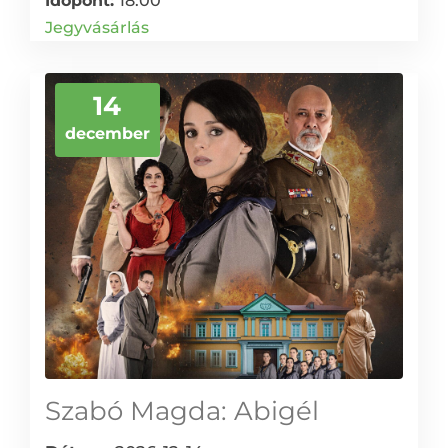
Időpont:
18:00
Jegyvásárlás
14
december
Szabó Magda: Abigél