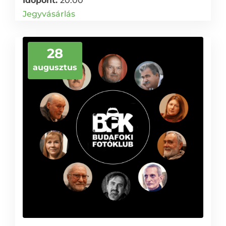
Időpont:
20:00
Jegyvásárlás
28
augusztus