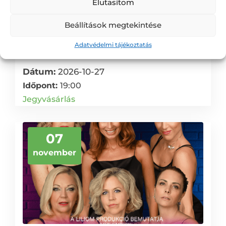
Elutasítom
Beállítások megtekintése
Eric Toledano – Olivier
Adatvédelmi tájékoztatás
Nakache: Életrevalók
Dátum:
2026-10-27
Időpont:
19:00
Jegyvásárlás
07
november