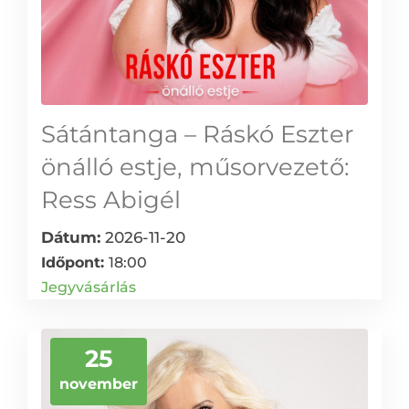
Sátántanga – Ráskó Eszter
önálló estje, műsorvezető:
Ress Abigél
Dátum:
2026-11-20
Időpont:
18:00
Jegyvásárlás
25
november