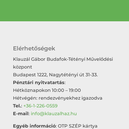
Elérhetőségek
Klauzál Gábor Budafok-Tétényi Művelődési
központ
Budapest 1222, Nagytétényi út 31-33.
Pénztári nyitvatartás
:
Hétköznapokon 10:00 – 19:00
Hétvégén: rendezvényekhez igazodva
Tel.
:
+36-1-226-0559
E-mail
:
info@klauzalhaz.hu
Egyéb információ
: OTP SZÉP kártya