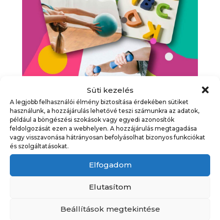
Süti kezelés
A legjobb felhasználói élmény biztosítása érdekében sütiket
használunk, a hozzájárulás lehetővé teszi számunkra az adatok,
Tanfolyamválasztó nyílt
például a böngészési szokások vagy egyedi azonosítók
feldolgozását ezen a webhelyen. A hozzájárulás megtagadása
napok
vagy visszavonása hátrányosan befolyásolhat bizonyos funkciókat
és szolgáltatásokat.
Időpont
Egész napos esemény
Elfogadom
Kategória
Egyéb
,
Programajánló
,
Programok
,
Tanfolyamok
Elutasítom
Beállítások megtekintése