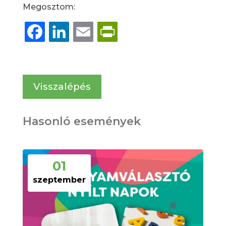
Megosztom:
Facebook
LinkedIn
Email
PrintFriendly
Visszalépés
Hasonló események
01
szeptember