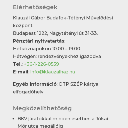
Elérhetőségek
Klauzál Gábor Budafok-Tétényi Művelődési
központ
Budapest 1222, Nagytétényi út 31-33.
Pénztári nyitvatartás
:
Hétköznapokon 10:00 – 19:00
Hétvégén: rendezvényekhez igazodva
Tel.
:
+36-1-226-0559
E-mail
:
info@klauzalhaz.hu
Egyéb információ
: OTP SZÉP kártya
elfogadóhely
Megközelíthetőség
BKV járatokkal minden esetben a Jókai
Mór utca megállóig