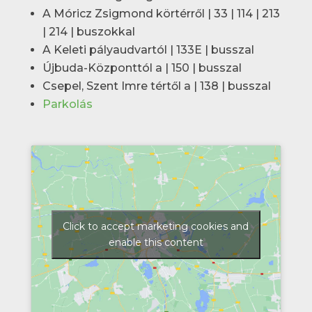
A Móricz Zsigmond körtérről | 33 | 114 | 213
| 214 | buszokkal
A Keleti pályaudvartól | 133E | busszal
Újbuda-Központtól a | 150 | busszal
Csepel, Szent Imre tértől a | 138 | busszal
Parkolás
Click to accept marketing cookies and
enable this content