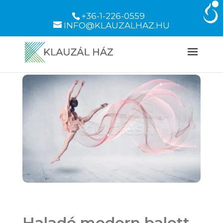
+36-1-226-0559
INFO@KLAUZALHAZ.HU
Haladó modern balett