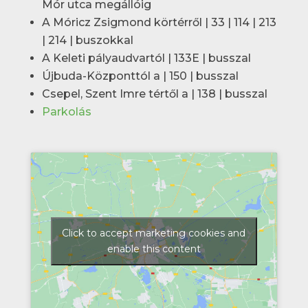
Mór utca megállóig
A Móricz Zsigmond körtérről | 33 | 114 | 213
| 214 | buszokkal
A Keleti pályaudvartól | 133E | busszal
Újbuda-Központtól a | 150 | busszal
Csepel, Szent Imre tértől a | 138 | busszal
Parkolás
Click to accept marketing cookies and
enable this content