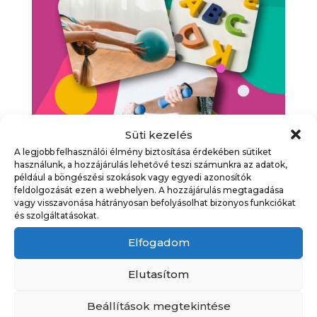
Süti kezelés
A legjobb felhasználói élmény biztosítása érdekében sütiket
használunk, a hozzájárulás lehetővé teszi számunkra az adatok,
Tanfolyamválasztó nyílt
például a böngészési szokások vagy egyedi azonosítók
feldolgozását ezen a webhelyen. A hozzájárulás megtagadása
napok
vagy visszavonása hátrányosan befolyásolhat bizonyos funkciókat
és szolgáltatásokat.
Időpont
Egész napos esemény
Elfogadom
Kategória
Egyéb
,
Programajánló
,
Programok
,
Tanfolyamok
Elutasítom
Beállítások megtekintése