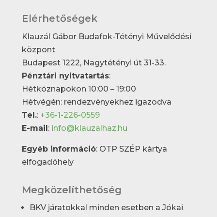
Elérhetőségek
Klauzál Gábor Budafok-Tétényi Művelődési
központ
Budapest 1222, Nagytétényi út 31-33.
Pénztári nyitvatartás
:
Hétköznapokon 10:00 – 19:00
Hétvégén: rendezvényekhez igazodva
Tel.
:
+36-1-226-0559
E-mail
:
info@klauzalhaz.hu
Egyéb információ
: OTP SZÉP kártya
elfogadóhely
Megközelíthetőség
BKV járatokkal minden esetben a Jókai