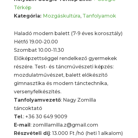
Térkép
Kategória:
Mozgáskultúra
,
Tanfolyamok
Haladó modern balett (7-9 éves korosztály)
Hétfő 19.00-20.00
Szombat 10.00-11.30
Előképzettséggel rendelkező gyermekek
részére. Test- és táncművészeti képzés:
mozdulatművészet, balett előkészítő
gimnasztika és modern tánctechnika,
versenyfelkészítés.
Tanfolyamvezető
: Nagy Zomilla
táncoktató
Tel
.: +36 30 649 9009
E-mail
: zomillamilla.z@gmail.com
Részvételi díj
: 13.000 Ft /hó (heti 1 alkalom)