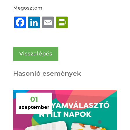
Megosztom:
Facebook
LinkedIn
Email
PrintFriendly
Visszalépés
Hasonló események
01
szeptember