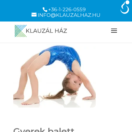
+36-1-226-0559
INFO@KLAUZALHAZ.HU
Gyerek balett