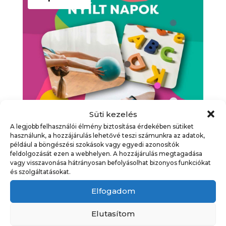
Süti kezelés
A legjobb felhasználói élmény biztosítása érdekében sütiket
használunk, a hozzájárulás lehetővé teszi számunkra az adatok,
például a böngészési szokások vagy egyedi azonosítók
feldolgozását ezen a webhelyen. A hozzájárulás megtagadása
Tanfolyamválasztó nyílt
vagy visszavonása hátrányosan befolyásolhat bizonyos funkciókat
és szolgáltatásokat.
napok
Elfogadom
Időpont
Egész napos esemény
Kategória
Egyéb
,
Programajánló
,
Elutasítom