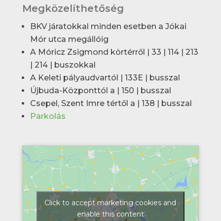
Megközelíthetőség
BKV járatokkal minden esetben a Jókai
Mór utca megállóig
A Móricz Zsigmond körtérről | 33 | 114 | 213
| 214 | buszokkal
A Keleti pályaudvartól | 133E | busszal
Újbuda-Központtól a | 150 | busszal
Csepel, Szent Imre tértől a | 138 | busszal
Parkolás
Click to accept marketing cookies and
enable this content