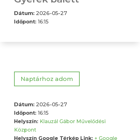
Dátum:
2026-05-27
Időpont:
16:15
Naptárhoz adom
Dátum:
2026-05-27
Időpont:
16:15
Helyszín:
Klauzál Gábor Művelődési
Központ
Helyszín Google Térkép Link:
+ Google