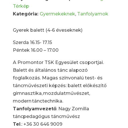
Térkép
Kategória:
Gyermekeknek
,
Tanfolyamok
Gyerek balett (4-6 éveseknek)
Szerda 16.15- 17.15
Péntek 16.00 – 17.00
A
Promontor TSK Egyesület
csoportjai.
Balett és általános tánc alapozó
foglalkozás. Magas színvonalú test- és
táncművészeti képzés: balett előkészítő
gimnasztika, mozdulatművészet,
modern tánctechnika.
Tanfolyamvezető
: Nagy Zomilla
táncpedagógus táncművész
Tel
.: +36 30 646 9009