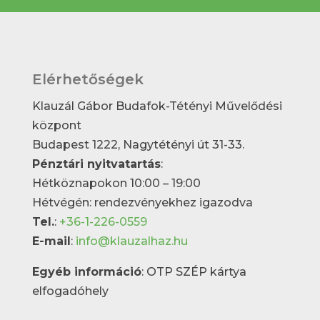
Elérhetőségek
Klauzál Gábor Budafok-Tétényi Művelődési
központ
Budapest 1222, Nagytétényi út 31-33.
Pénztári nyitvatartás
:
Hétköznapokon 10:00 – 19:00
Hétvégén: rendezvényekhez igazodva
Tel.
:
+36-1-226-0559
E-mail
:
info@klauzalhaz.hu
Egyéb információ
: OTP SZÉP kártya
elfogadóhely