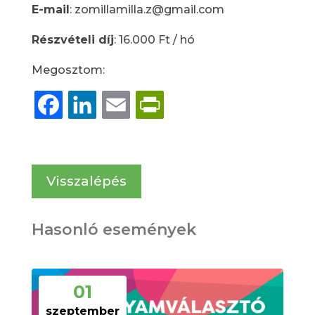
E-mail
: zomillamilla.z@gmail.com
Részvételi díj
: 16.000 Ft / hó
Megosztom:
Facebook
LinkedIn
Email
PrintFriendly
Visszalépés
Hasonló események
01
szeptember