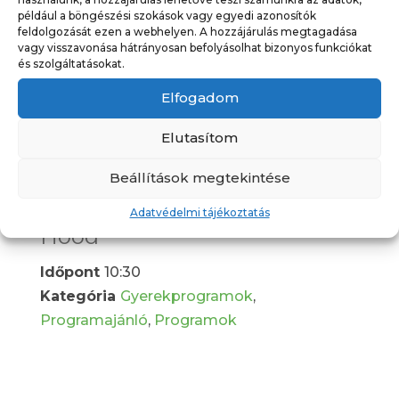
például a böngészési szokások vagy egyedi azonosítók
feldolgozását ezen a webhelyen. A hozzájárulás megtagadása
vagy visszavonása hátrányosan befolyásolhat bizonyos funkciókat
és szolgáltatásokat.
Elfogadom
Elutasítom
Beállítások megtekintése
Nyárzáró matiné – Robin
Adatvédelmi tájékoztatás
Hood
Időpont
10:30
Kategória
Gyerekprogramok
,
Programajánló
,
Programok