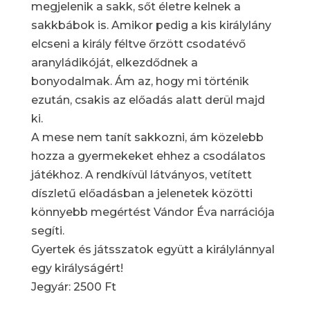
megjelenik a sakk, sőt életre kelnek a
sakkbábok is. Amikor pedig a kis királylány
elcseni a király féltve őrzött csodatévő
aranyládikóját, elkezdődnek a
bonyodalmak. Ám az, hogy mi történik
ezután, csakis az előadás alatt derül majd
ki.
A mese nem tanít sakkozni, ám közelebb
hozza a gyermekeket ehhez a csodálatos
játékhoz. A rendkívül látványos, vetített
díszletű előadásban a jelenetek közötti
könnyebb megértést Vándor Éva narrációja
segíti.
Gyertek és játsszatok együtt a királylánnyal
egy királyságért!
Jegyár: 2500 Ft