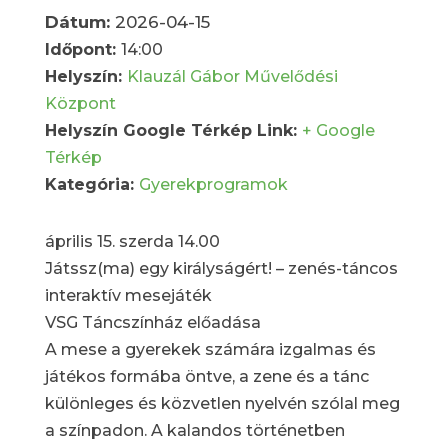
Dátum:
2026-04-15
Időpont:
14:00
Helyszín:
Klauzál Gábor Művelődési
Központ
Helyszín Google Térkép Link:
+ Google
Térkép
Kategória:
Gyerekprogramok
április 15. szerda 14.00
Játssz(ma) egy királyságért! – zenés-táncos
interaktív mesejáték
VSG Táncszínház előadása
A mese a gyerekek számára izgalmas és
játékos formába öntve, a zene és a tánc
különleges és közvetlen nyelvén szólal meg
a színpadon. A kalandos történetben