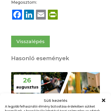
Megosztom:
Facebook
LinkedIn
Email
PrintFriendly
Visszalépés
Hasonló események
26
augusztus
Süti kezelés
A legjobb felhasználói élmény biztosítása érdekében sütiket
használunk, a hozzájárulás lehetővé teszi számunkra az adatok,