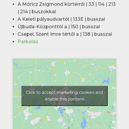
A Móricz Zsigmond körtérről | 33 | 114 | 213
| 214 | buszokkal
A Keleti pályaudvartól | 133E | busszal
Újbuda-Központtól a | 150 | busszal
Csepel, Szent Imre tértől a | 138 | busszal
Parkolás
Click to accept marketing cookies and
enable this content