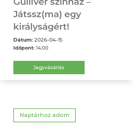
Gulliver színház –
Játssz(ma) egy
királyságért!
Dátum:
2026-04-15
Időpont:
14:00
Jegyvásárlás
Naptárhoz adom