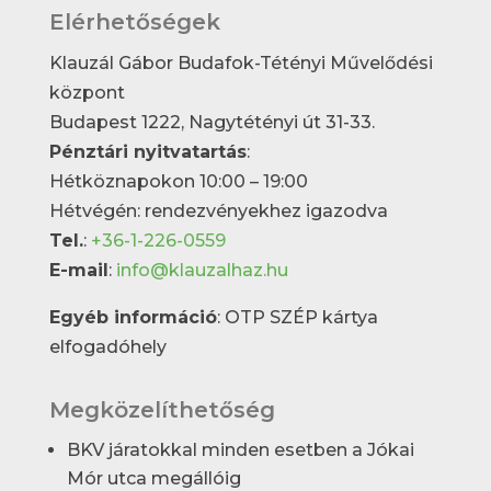
Elérhetőségek
Klauzál Gábor Budafok-Tétényi Művelődési
központ
Budapest 1222, Nagytétényi út 31-33.
Pénztári nyitvatartás
:
Hétköznapokon 10:00 – 19:00
Hétvégén: rendezvényekhez igazodva
Tel.
:
+36-1-226-0559
E-mail
:
info@klauzalhaz.hu
Egyéb információ
: OTP SZÉP kártya
elfogadóhely
Megközelíthetőség
BKV járatokkal minden esetben a Jókai
Mór utca megállóig