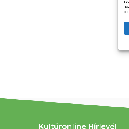
sz
ho
biz
Kultúronline Hírlevél