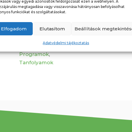
okások vagy egyedi azonosítók feldolgozását ezen a webhelyen. A
zzájárulás megtagadása vagy visszavonása hátrányosan befolyásolhat
nyílt napok
onyos funkciókat és szolgáltatásokat.
Időpont
Egész napos
Elfogadom
Elutasítom
Beállítások megtekintés
esemény
Kategória
Egyéb
,
Adatvédelmi tájékoztatás
Programajánló
,
Programok
,
Tanfolyamok