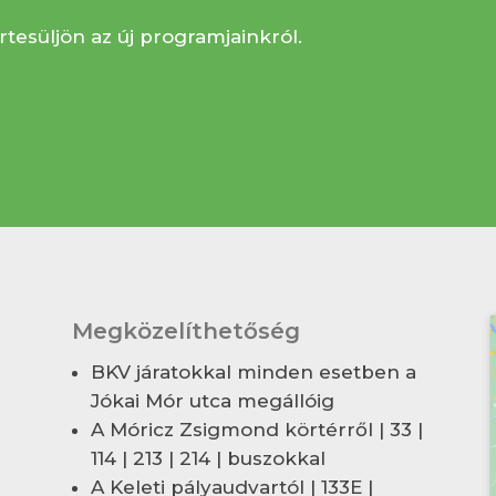
rtesüljön az új programjainkról.
Megközelíthetőség
BKV járatokkal minden esetben a
Jókai Mór utca megállóig
A Móricz Zsigmond körtérről | 33 |
114 | 213 | 214 | buszokkal
A Keleti pályaudvartól | 133E |