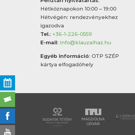
Pénztári nyitvatartás
:
Hétköznapokon 10:00 – 19:00
Hétvégén: rendezvényekhez
igazodva
Tel.
:
+36-1-226-0559
E-mail
:
info@klauzalhaz.hu
Egyéb információ
: OTP SZÉP
kártya elfogadóhely