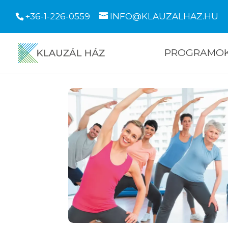
+36-1-226-0559
INFO@KLAUZALHAZ.HU
PROGRAMO