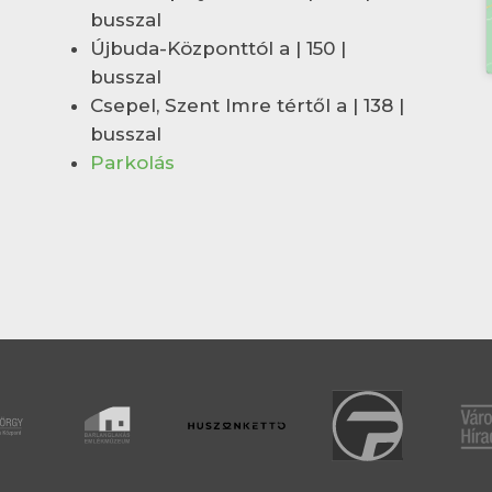
busszal
Újbuda-Központtól a | 150 |
busszal
Csepel, Szent Imre tértől a | 138 |
busszal
Parkolás