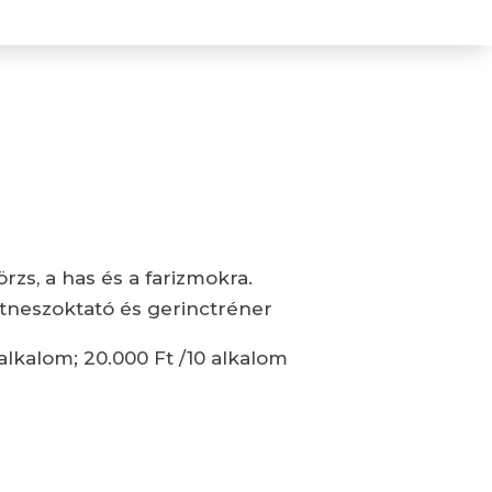
örzs, a has és a farizmokra.
fitneszoktató és gerinctréner
4 alkalom; 20.000 Ft /10 alkalom