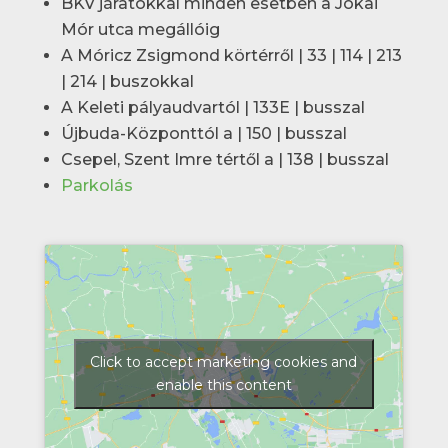
BKV járatokkal minden esetben a Jókai
Mór utca megállóig
A Móricz Zsigmond körtérről | 33 | 114 | 213
| 214 | buszokkal
A Keleti pályaudvartól | 133E | busszal
Újbuda-Központtól a | 150 | busszal
Csepel, Szent Imre tértől a | 138 | busszal
Parkolás
Click to accept marketing cookies and
enable this content