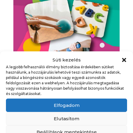
Süti kezelés
A legjobb felhasználói élmény biztosítása érdekében sütiket
használunk, a hozzájárulás lehetővé teszi számunkra az adatok,
például a böngészési szokások vagy egyedi azonosítók
Tanfolyamválasztó nyílt
feldolgozását ezen a webhelyen. A hozzájárulás megtagadása
vagy visszavonása hátrányosan befolyásolhat bizonyos funkciókat
napok
és szolgáltatásokat.
Időpont
Egész napos esemény
Elfogadom
Kategória
Egyéb
,
Programajánló
,
Elutasítom
Programok
,
Tanfolyamok
Beállítások megtekintése