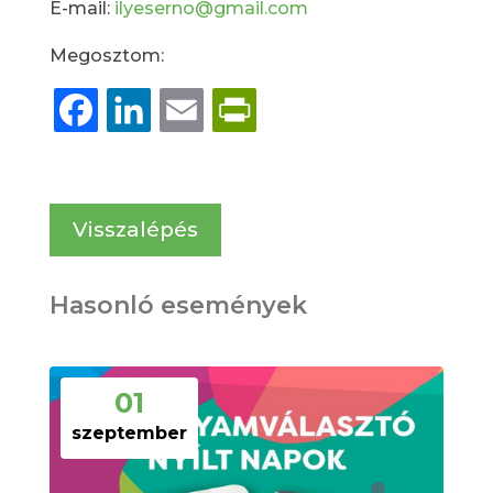
E-mail:
ilyeserno@gmail.com
Megosztom:
Facebook
LinkedIn
Email
PrintFriendly
Visszalépés
Hasonló események
01
szeptember