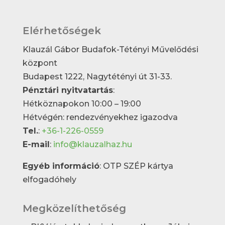
Elérhetőségek
Klauzál Gábor Budafok-Tétényi Művelődési
központ
Budapest 1222, Nagytétényi út 31-33.
Pénztári nyitvatartás
:
Hétköznapokon 10:00 – 19:00
Hétvégén: rendezvényekhez igazodva
Tel.
:
+36-1-226-0559
E-mail
:
info@klauzalhaz.hu
Egyéb információ
: OTP SZÉP kártya
elfogadóhely
Megközelíthetőség