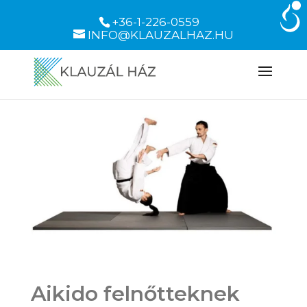
+36-1-226-0559
INFO@KLAUZALHAZ.HU
Aikido felnőtteknek