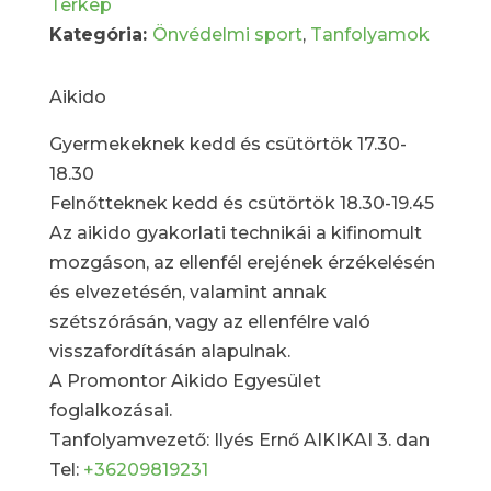
Térkép
Kategória:
Önvédelmi sport
,
Tanfolyamok
Aikido
Gyermekeknek kedd és csütörtök 17.30-
18.30
Felnőtteknek kedd és csütörtök 18.30-19.45
Az aikido gyakorlati technikái a kifinomult
mozgáson, az ellenfél erejének érzékelésén
és elvezetésén, valamint annak
szétszórásán, vagy az ellenfélre való
visszafordításán alapulnak.
A Promontor Aikido Egyesület
foglalkozásai.
Tanfolyamvezető: Ilyés Ernő AIKIKAI 3. dan
Tel:
+36209819231