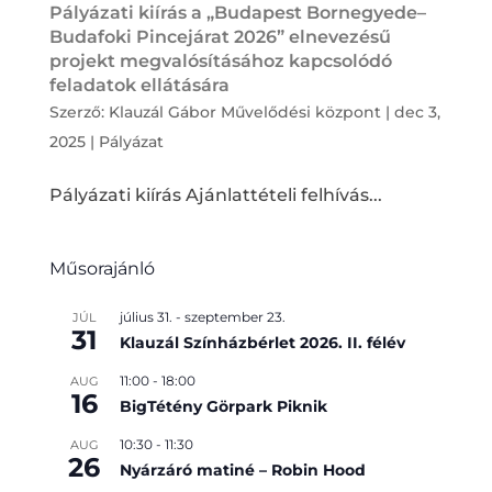
Pályázati kiírás a „Budapest Bornegyede–
Budafoki Pincejárat 2026” elnevezésű
projekt megvalósításához kapcsolódó
feladatok ellátására
Szerző:
Klauzál Gábor Művelődési központ
|
dec 3,
2025
|
Pályázat
Pályázati kiírás Ajánlattételi felhívás...
Műsorajánló
július 31.
-
szeptember 23.
JÚL
31
Klauzál Színházbérlet 2026. II. félév
11:00
-
18:00
AUG
16
BigTétény Görpark Piknik
10:30
-
11:30
AUG
26
Nyárzáró matiné – Robin Hood