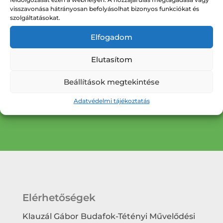
visszavonása hátrányosan befolyásolhat bizonyos funkciókat és
szolgáltatásokat.
Kultúronline Hírlevél
Elfogadom
Iratkozzon fel hírlevelünkre, hogy értesüljön
Elutasítom
az új programjainkról.
Beállítások megtekintése
Hírlevél feliratkozás
Adatvédelmi tájékoztatás
Elérhetőségek
Klauzál Gábor Budafok-Tétényi Művelődési