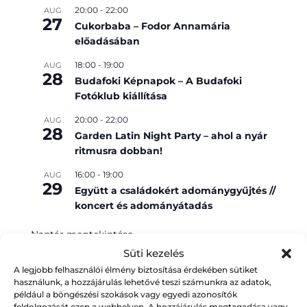
20:00
-
22:00
AUG
27
Cukorbaba – Fodor Annamária
előadásában
18:00
-
19:00
AUG
28
Budafoki Képnapok – A Budafoki
Fotóklub kiállítása
20:00
-
22:00
AUG
28
Garden Latin Night Party – ahol a nyár
ritmusra dobban!
16:00
-
19:00
AUG
29
Együtt a családokért adománygyűjtés //
koncert és adományátadás
Naptár megtekintése
Süti kezelés
A legjobb felhasználói élmény biztosítása érdekében sütiket
használunk, a hozzájárulás lehetővé teszi számunkra az adatok,
például a böngészési szokások vagy egyedi azonosítók
feldolgozását ezen a webhelyen. A hozzájárulás megtagadása vagy