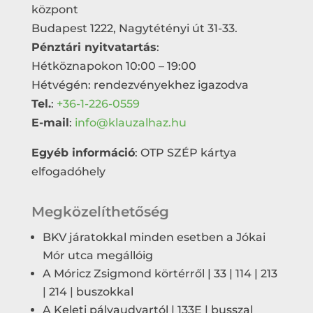
központ
Budapest 1222, Nagytétényi út 31-33.
Pénztári nyitvatartás
:
Hétköznapokon 10:00 – 19:00
Hétvégén: rendezvényekhez igazodva
Tel.
:
+36-1-226-0559
E-mail
:
info@klauzalhaz.hu
Egyéb információ
: OTP SZÉP kártya
elfogadóhely
Megközelíthetőség
BKV járatokkal minden esetben a Jókai
Mór utca megállóig
A Móricz Zsigmond körtérről | 33 | 114 | 213
| 214 | buszokkal
A Keleti pályaudvartól | 133E | busszal