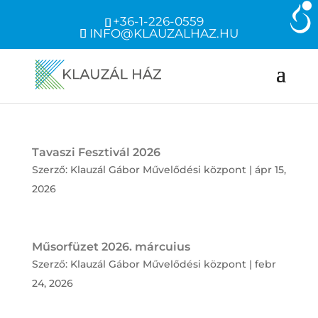
+36-1-226-0559
INFO@KLAUZALHAZ.HU
Tavaszi Fesztivál 2026
Szerző:
Klauzál Gábor Művelődési központ
|
ápr 15,
2026
Műsorfüzet 2026. márcuius
Szerző:
Klauzál Gábor Művelődési központ
|
febr
24, 2026