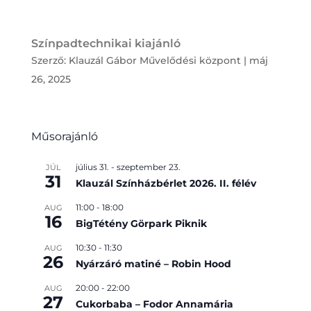
Színpadtechnikai kiajánló
Szerző:
Klauzál Gábor Művelődési központ
|
máj
26, 2025
Műsorajánló
július 31.
-
szeptember 23.
JÚL
31
Klauzál Színházbérlet 2026. II. félév
11:00
-
18:00
AUG
16
BigTétény Görpark Piknik
10:30
-
11:30
AUG
26
Nyárzáró matiné – Robin Hood
20:00
-
22:00
AUG
27
Cukorbaba – Fodor Annamária