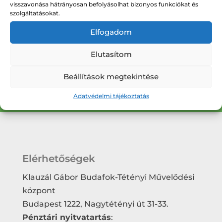
visszavonása hátrányosan befolyásolhat bizonyos funkciókat és
szolgáltatásokat.
Iratkozzon fel hírlevelünkre, hogy értesüljön
az új programjainkról.
Elfogadom
Elutasítom
Hírlevél feliratkozás
Beállítások megtekintése
Adatvédelmi tájékoztatás
Elérhetőségek
Klauzál Gábor Budafok-Tétényi Művelődési
központ
Budapest 1222, Nagytétényi út 31-33.
Pénztári nyitvatartás
: