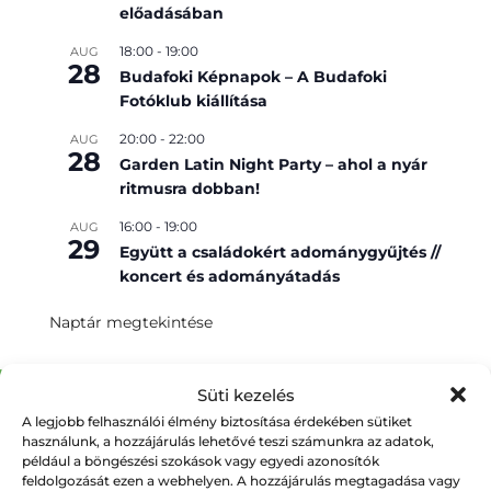
előadásában
18:00
-
19:00
AUG
28
Budafoki Képnapok – A Budafoki
Fotóklub kiállítása
20:00
-
22:00
AUG
28
Garden Latin Night Party – ahol a nyár
ritmusra dobban!
16:00
-
19:00
AUG
29
Együtt a családokért adománygyűjtés //
koncert és adományátadás
Naptár megtekintése
Süti kezelés
A legjobb felhasználói élmény biztosítása érdekében sütiket
használunk, a hozzájárulás lehetővé teszi számunkra az adatok,
például a böngészési szokások vagy egyedi azonosítók
Kultúronline Hírlevél
feldolgozását ezen a webhelyen. A hozzájárulás megtagadása vagy