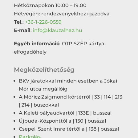
Hétköznapokon 10:00 – 19:00
Hétvégén: rendezvényekhez igazodva
Tel.
:
+36-1-226-0559
E-mail
:
info@klauzalhaz.hu
Egyéb információ
: OTP SZÉP kártya
elfogadóhely
Megközelíthetőség
BKV járatokkal minden esetben a Jókai
Mór utca megállóig
A Móricz Zsigmond körtérről | 33 | 114 | 213
| 214 | buszokkal
A Keleti pályaudvartól | 133E | busszal
Újbuda-Központtól a | 150 | busszal
Csepel, Szent Imre tértől a | 138 | busszal
Parkolás