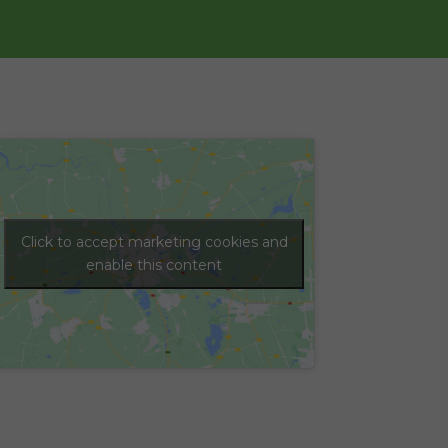
Click to accept marketing cookies and
enable this content