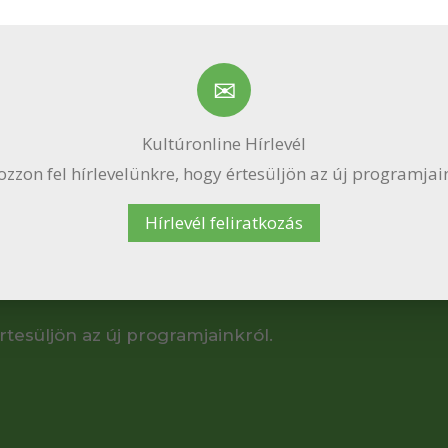
Süti kezelés
egjobb felhasználói élmény biztosítása érdekében sütiket használunk, a
zájárulás lehetővé teszi számunkra az adatok, például a böngészési
okások vagy egyedi azonosítók feldolgozását ezen a webhelyen. A
zzájárulás megtagadása vagy visszavonása hátrányosan befolyásolhat
Kultúronline Hírlevél
onyos funkciókat és szolgáltatásokat.
ozzon fel hírlevelünkre, hogy értesüljön az új programjai
Elfogadom
Elutasítom
Beállítások megtekintés
Hírlevél feliratkozás
Adatvédelmi tájékoztatás
rtesüljön az új programjainkról.