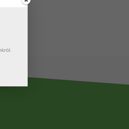
nkról.
e