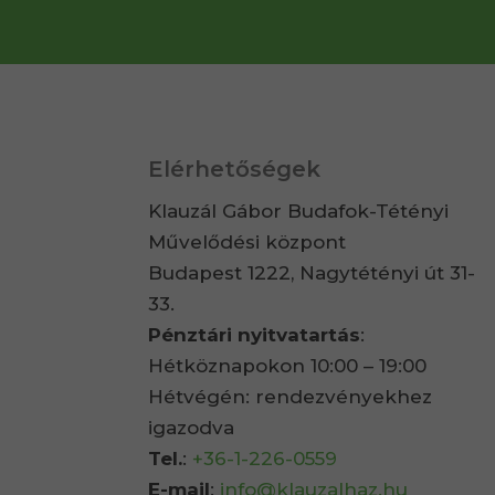
Elérhetőségek
Klauzál Gábor Budafok-Tétényi
Művelődési központ
Budapest 1222, Nagytétényi út 31-
33.
Pénztári nyitvatartás
:
Hétköznapokon 10:00 – 19:00
Hétvégén: rendezvényekhez
igazodva
Tel.
:
+36-1-226-0559
E-mail
:
info@klauzalhaz.hu