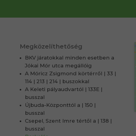
Megközelíthetőség
BKV járatokkal minden esetben a
Jókai Mór utca megállóig
A Móricz Zsigmond körtérről | 33 |
114 | 213 | 214 | buszokkal
A Keleti pályaudvartól | 133E |
busszal
Újbuda-Központtól a | 150 |
busszal
Csepel, Szent Imre tértől a | 138 |
busszal