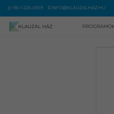
+36-1-226-0559
INFO@KLAUZALHAZ.HU
PROGRAMO