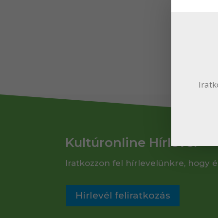
A l
hoz
sz
ho
biz
Iratk
Kultúronline Hírlevél
Iratkozzon fel hírlevelünkre, hogy é
Hírlevél feliratkozás