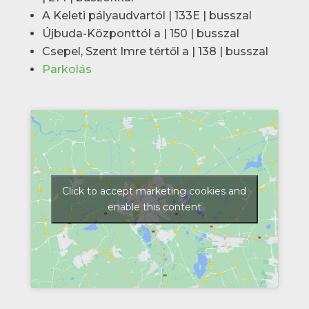
A Keleti pályaudvartól | 133E | busszal
Újbuda-Központtól a | 150 | busszal
Csepel, Szent Imre tértől a | 138 | busszal
Parkolás
Click to accept marketing cookies and
enable this content