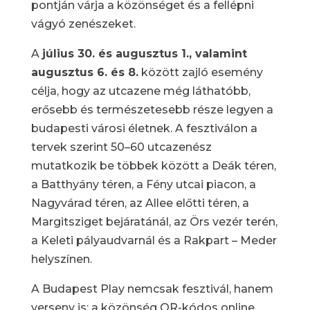
pontján várja a közönséget és a fellépni
vágyó zenészeket.
A
július 30. és augusztus 1., valamint
augusztus 6. és 8.
között zajló esemény
célja, hogy az utcazene még láthatóbb,
erősebb és természetesebb része legyen a
budapesti városi életnek. A fesztiválon a
tervek szerint 50–60 utcazenész
mutatkozik be többek között a Deák téren,
a Batthyány téren, a Fény utcai piacon, a
Nagyvárad téren, az Allee előtti téren, a
Margitsziget bejáratánál, az Örs vezér terén,
a Keleti pályaudvarnál és a Rakpart – Meder
helyszínen.
A Budapest Play nemcsak fesztivál, hanem
verseny is: a közönség QR-kódos online