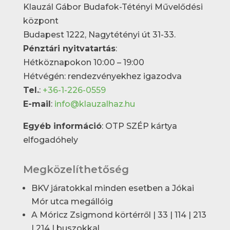
Klauzál Gábor Budafok-Tétényi Művelődési
központ
Budapest 1222, Nagytétényi út 31-33.
Pénztári nyitvatartás
:
Hétköznapokon 10:00 – 19:00
Hétvégén: rendezvényekhez igazodva
Tel.
:
+36-1-226-0559
E-mail
:
info@klauzalhaz.hu
Egyéb információ
: OTP SZÉP kártya
elfogadóhely
Megközelíthetőség
BKV járatokkal minden esetben a Jókai
Mór utca megállóig
A Móricz Zsigmond körtérről | 33 | 114 | 213
| 214 | buszokkal