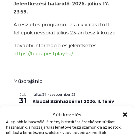
Jelentkezési határidő: 2026. július 17.
23:59.
A részletes programot és a kiválasztott
fellépők névsorát július 23-án teszik közzé.
További információ és jelentkezés:
https://budapestplay.hu/
Műsorajánló
július 31.
-
szeptember 23.
JÚL
31
Klauzál Színházbérlet 2026. II. félév
11:00
-
18:00
AUG
Süti kezelés
16
BigTétény Görpark Piknik
A legjobb felhasználói élmény biztosítása érdekében sütiket
használunk, a hozzájárulás lehetővé teszi számunkra az adatok,
10:30
-
11:30
AUG
például a böngészési szokások vagy egyedi azonosítók