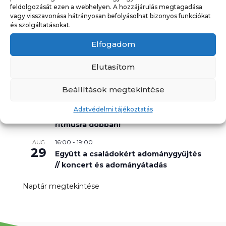
26
Nyárzáró matiné – Robin Hood
feldolgozását ezen a webhelyen. A hozzájárulás megtagadása
vagy visszavonása hátrányosan befolyásolhat bizonyos funkciókat
20:00
-
22:00
AUG
és szolgáltatásokat.
27
Cukorbaba – Fodor Annamária
Elfogadom
előadásában
18:00
-
19:00
AUG
Elutasítom
28
Budafoki Képnapok – A Budafoki
Fotóklub kiállítása
Beállítások megtekintése
20:00
-
22:00
AUG
28
Adatvédelmi tájékoztatás
Garden Latin Night Party – ahol a nyár
ritmusra dobban!
16:00
-
19:00
AUG
29
Együtt a családokért adománygyűjtés
// koncert és adományátadás
Naptár megtekintése