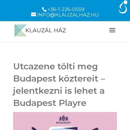
+36-1-226-0559
INFO@KLAUZALHAZ.HU
Utcazene tölti meg
Budapest köztereit –
jelentkezni is lehet a
Budapest Playre