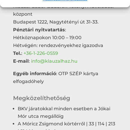
Klauzál Gábor Budafok-Tétényi Művelődési
központ
Budapest 1222, Nagytétényi út 31-33.
Pénztári nyitvatartás
:
Hétköznapokon 10:00 – 19:00
Hétvégén: rendezvényekhez igazodva
Tel.
:
+36-1-226-0559
E-mail
:
info@klauzalhaz.hu
Egyéb információ
: OTP SZÉP kártya
elfogadóhely
Megközelíthetőség
BKV járatokkal minden esetben a Jókai
Mór utca megállóig
A Móricz Zsigmond körtérről | 33 | 114 | 213