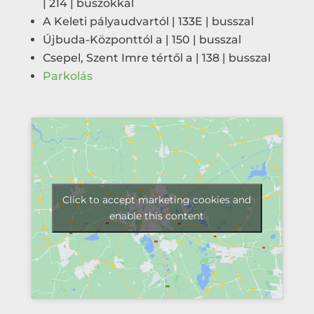
| 214 | buszokkal
A Keleti pályaudvartól | 133E | busszal
Újbuda-Központtól a | 150 | busszal
Csepel, Szent Imre tértől a | 138 | busszal
Parkolás
Click to accept marketing cookies and
enable this content