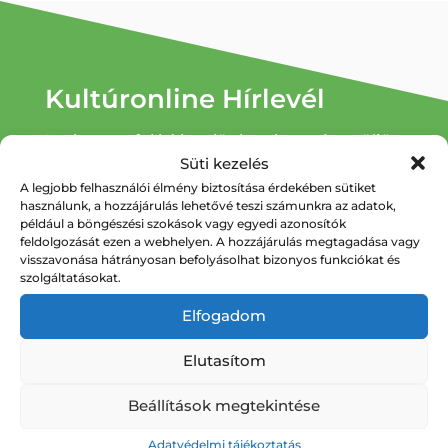
Kultúronline Hírlevél
Iratkozzon fel hírlevelünkre, hogy értesüljön
Süti kezelés
az új programjainkról.
A legjobb felhasználói élmény biztosítása érdekében sütiket
használunk, a hozzájárulás lehetővé teszi számunkra az adatok,
például a böngészési szokások vagy egyedi azonosítók
Hírlevél feliratkozás
feldolgozását ezen a webhelyen. A hozzájárulás megtagadása vagy
visszavonása hátrányosan befolyásolhat bizonyos funkciókat és
szolgáltatásokat.
Elfogadom
Elutasítom
Beállítások megtekintése
Elérhetőségek
Adatvédelmi tájékoztatás