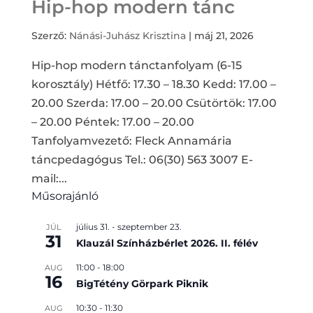
Hip-hop modern tánc
Szerző:
Nánási-Juhász Krisztina
|
máj 21, 2026
Hip-hop modern tánctanfolyam (6-15
korosztály) Hétfő: 17.30 – 18.30 Kedd: 17.00 –
20.00 Szerda: 17.00 – 20.00 Csütörtök: 17.00
– 20.00 Péntek: 17.00 – 20.00
Tanfolyamvezető: Fleck Annamária
táncpedagógus Tel.: 06(30) 563 3007 E-
mail:...
Műsorajánló
július 31.
-
szeptember 23.
JÚL
31
Klauzál Színházbérlet 2026. II. félév
11:00
-
18:00
AUG
16
BigTétény Görpark Piknik
10:30
-
11:30
AUG