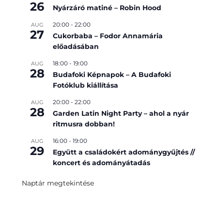
26
Nyárzáró matiné – Robin Hood
20:00
-
22:00
AUG
27
Cukorbaba – Fodor Annamária
előadásában
18:00
-
19:00
AUG
28
Budafoki Képnapok – A Budafoki
Fotóklub kiállítása
20:00
-
22:00
AUG
28
Garden Latin Night Party – ahol a nyár
ritmusra dobban!
16:00
-
19:00
AUG
29
Együtt a családokért adománygyűjtés //
koncert és adományátadás
Naptár megtekintése