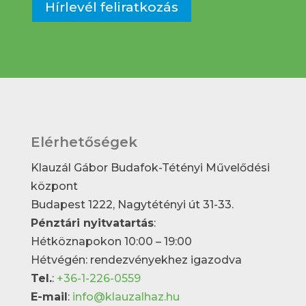
Hírlevél feliratkozás
Elérhetőségek
Klauzál Gábor Budafok-Tétényi Művelődési
központ
Budapest 1222, Nagytétényi út 31-33.
Pénztári nyitvatartás
:
Hétköznapokon 10:00 – 19:00
Hétvégén: rendezvényekhez igazodva
Tel.
:
+36-1-226-0559
E-mail
:
info@klauzalhaz.hu