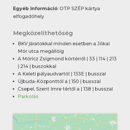
Egyéb információ
: OTP SZÉP kártya
elfogadóhely
Megközelíthetőség
BKV járatokkal minden esetben a Jókai
Mór utca megállóig
A Móricz Zsigmond körtérről | 33 | 114 | 213
| 214 | buszokkal
A Keleti pályaudvartól | 133E | busszal
Újbuda-Központtól a | 150 | busszal
Csepel, Szent Imre tértől a | 138 | busszal
Parkolás