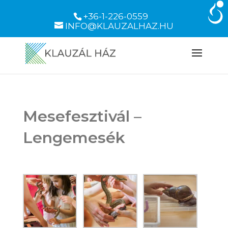
+36-1-226-0559
INFO@KLAUZALHAZ.HU
Mesefesztivál –
Lengemesék