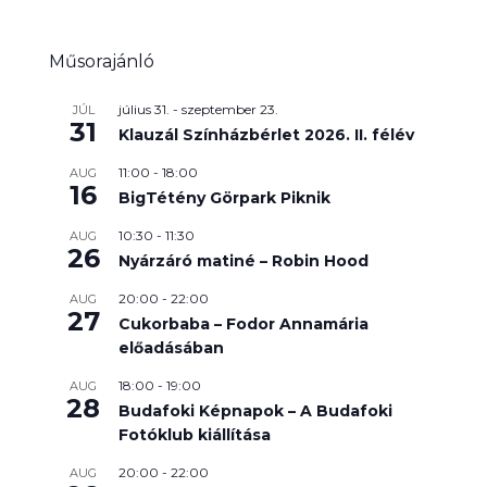
Műsorajánló
július 31.
-
szeptember 23.
JÚL
31
Klauzál Színházbérlet 2026. II. félév
11:00
-
18:00
AUG
16
BigTétény Görpark Piknik
10:30
-
11:30
AUG
26
Nyárzáró matiné – Robin Hood
20:00
-
22:00
AUG
27
Cukorbaba – Fodor Annamária
előadásában
18:00
-
19:00
AUG
28
Budafoki Képnapok – A Budafoki
Fotóklub kiállítása
20:00
-
22:00
AUG