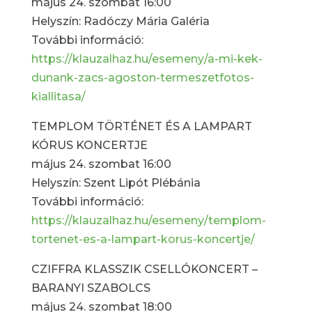
május 24. szombat 16:00
Helyszín: Radóczy Mária Galéria
További információ:
https://klauzalhaz.hu/esemeny/a-mi-kek-
dunank-zacs-agoston-termeszetfotos-
kiallitasa/
TEMPLOM TÖRTÉNET ÉS A LAMPART
KÓRUS KONCERTJE
május 24. szombat 16:00
Helyszín: Szent Lipót Plébánia
További információ:
https://klauzalhaz.hu/esemeny/templom-
tortenet-es-a-lampart-korus-koncertje/
CZIFFRA KLASSZIK CSELLÓKONCERT –
BARANYI SZABOLCS
május 24. szombat 18:00