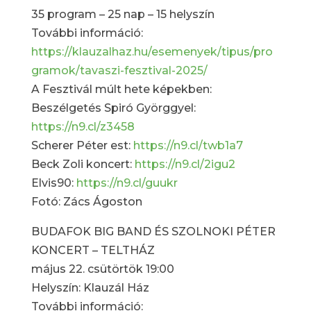
35 program – 25 nap – 15 helyszín
További információ:
https://klauzalhaz.hu/esemenyek/tipus/pro
gramok/tavaszi-fesztival-2025/
A Fesztivál múlt hete képekben:
Beszélgetés Spiró Györggyel:
https://n9.cl/z3458
Scherer Péter est:
https://n9.cl/twb1a7
Beck Zoli koncert:
https://n9.cl/2igu2
Elvis90:
https://n9.cl/guukr
Fotó: Zács Ágoston
BUDAFOK BIG BAND ÉS SZOLNOKI PÉTER
KONCERT – TELTHÁZ
május 22. csütörtök 19:00
Helyszín: Klauzál Ház
További információ: