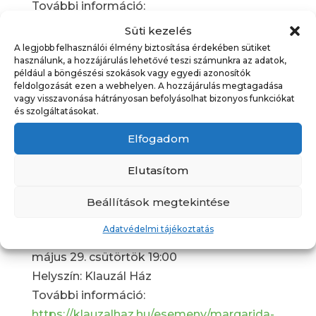
További információ:
https://klauzalhaz.hu/esemeny/nagytetenyi-
Süti kezelés
szakralis-epuletek-historiaja/
A legjobb felhasználói élmény biztosítása érdekében sütiket
használunk, a hozzájárulás lehetővé teszi számunkra az adatok,
például a böngészési szokások vagy egyedi azonosítók
TÁNCGÁLA – FEJES ERIKA
feldolgozását ezen a webhelyen. A hozzájárulás megtagadása
TÁNCPEDAGÓGUSSAL
vagy visszavonása hátrányosan befolyásolhat bizonyos funkciókat
és szolgáltatásokat.
május 28. szerda 18:00
Helyszín: Klauzál Ház
Elfogadom
További információ:
https://klauzalhaz.hu/esemeny/tancgala-
Elutasítom
fejes-erika-tancpedagogussal/
Beállítások megtekintése
MARGARÍDA ASSZONY – BALÁZS ANDREA
Adatvédelmi tájékoztatás
ELŐADÁSÁBAN
május 29. csütörtök 19:00
Helyszín: Klauzál Ház
További információ:
https://klauzalhaz.hu/esemeny/margarida-