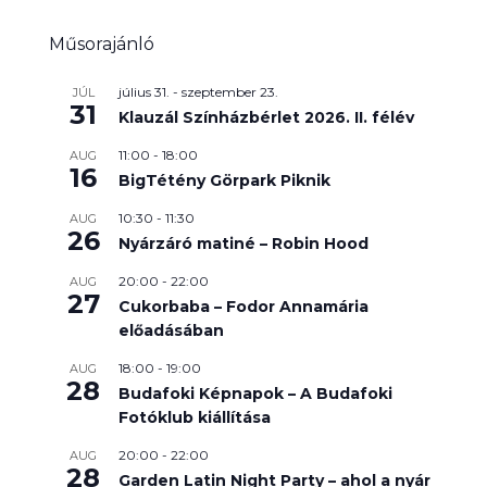
Műsorajánló
július 31.
-
szeptember 23.
JÚL
31
Klauzál Színházbérlet 2026. II. félév
11:00
-
18:00
AUG
16
BigTétény Görpark Piknik
10:30
-
11:30
AUG
26
Nyárzáró matiné – Robin Hood
20:00
-
22:00
AUG
27
Cukorbaba – Fodor Annamária
előadásában
18:00
-
19:00
AUG
28
Budafoki Képnapok – A Budafoki
Fotóklub kiállítása
20:00
-
22:00
AUG
28
Garden Latin Night Party – ahol a nyár