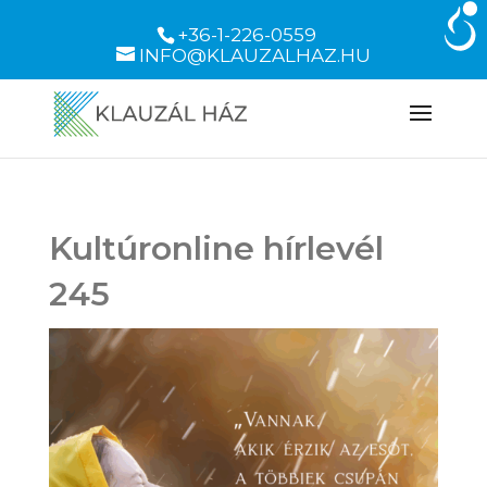
+36-1-226-0559
INFO@KLAUZALHAZ.HU
Kultúronline hírlevél
245