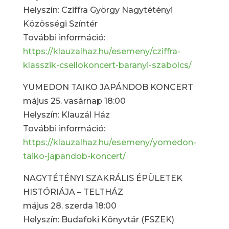
Helyszín: Cziffra György Nagytétényi
Közösségi Színtér
További információ:
https://klauzalhaz.hu/esemeny/cziffra-
klasszik-csellokoncert-baranyi-szabolcs/
YUMEDON TAIKO JAPÁNDOB KONCERT
május 25. vasárnap 18:00
Helyszín: Klauzál Ház
További információ:
https://klauzalhaz.hu/esemeny/yomedon-
taiko-japandob-koncert/
NAGYTÉTÉNYI SZAKRÁLIS ÉPÜLETEK
HISTÓRIÁJA – TELTHÁZ
május 28. szerda 18:00
Helyszín: Budafoki Könyvtár (FSZEK)