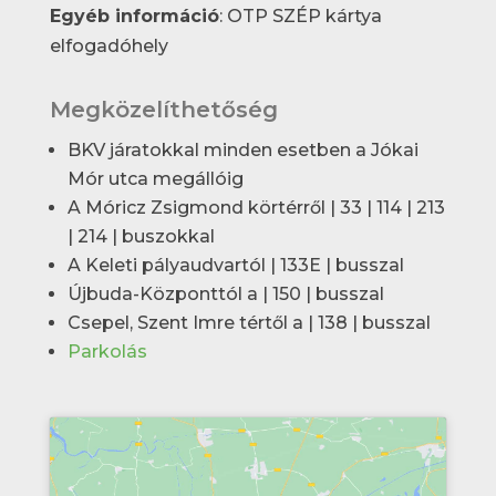
Egyéb információ
: OTP SZÉP kártya
elfogadóhely
Megközelíthetőség
BKV járatokkal minden esetben a Jókai
Mór utca megállóig
A Móricz Zsigmond körtérről | 33 | 114 | 213
| 214 | buszokkal
A Keleti pályaudvartól | 133E | busszal
Újbuda-Központtól a | 150 | busszal
Csepel, Szent Imre tértől a | 138 | busszal
Parkolás