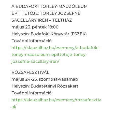
A BUDAFOKI TÖRLEY-MAUZÓLEUM
ÉPÍTTETŐJE: TÖRLEY JÓZSEFNÉ
SACELLÁRY IRÉN – TELTHÁZ
május 23. péntek 18:00
Helyszín: Budafoki Könyvtár (FSZEK)
További információ:
https://klauzalhaz.hu/esemeny/a-budafoki-
torley-mauzoleum-epittetoje-torley-
jozsefne-sacellary-iren/
RÓZSAFESZTIVÁL
május 24-25. szombat-vasárnap
Helyszín: Budatétényi Rózsakert
További információ:
https://klauzalhaz.hu/esemeny/rozsafesztiv
al/