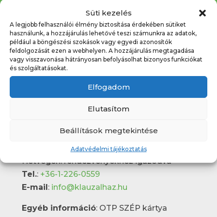
Süti kezelés
A legjobb felhasználói élmény biztosítása érdekében sütiket
használunk, a hozzájárulás lehetővé teszi számunkra az adatok,
például a böngészési szokások vagy egyedi azonosítók
feldolgozását ezen a webhelyen. A hozzájárulás megtagadása
vagy visszavonása hátrányosan befolyásolhat bizonyos funkciókat
és szolgáltatásokat.
Elérhetőségek
Elfogadom
Klauzál Gábor Budafok-Tétényi Művelődési
Elutasítom
központ
Budapest 1222, Nagytétényi út 31-33.
Beállítások megtekintése
Pénztári nyitvatartás
:
Hétköznapokon 10:00 – 19:00
Adatvédelmi tájékoztatás
Hétvégén: rendezvényekhez igazodva
Tel.
:
+36-1-226-0559
E-mail
:
info@klauzalhaz.hu
Egyéb információ
: OTP SZÉP kártya