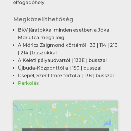
elfogadóhely
Megközelíthetőség
BKV járatokkal minden esetben a Jókai
Mór utca megállóig
A Móricz Zsigmond körtérről | 33 | 114 | 213
| 214 | buszokkal
A Keleti pályaudvartól | 133E | busszal
Újbuda-Központtól a | 150 | busszal
Csepel, Szent Imre tértől a | 138 | busszal
Parkolás