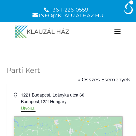
+36-1-226-0559
INFO@KLAUZALHAZ.HU
Parti Kert
« Összes Események
Cím
1221 Budapest, Leányka utca 60
Budapest
,
1221
Hungary
Útvonal