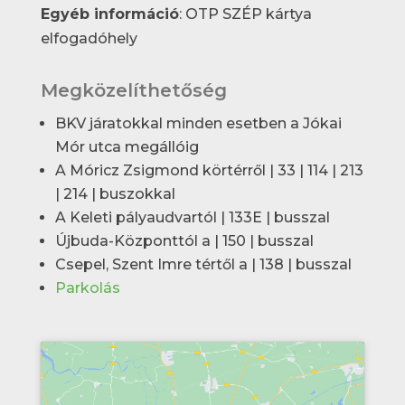
Egyéb információ
: OTP SZÉP kártya
elfogadóhely
Megközelíthetőség
BKV járatokkal minden esetben a Jókai
Mór utca megállóig
A Móricz Zsigmond körtérről | 33 | 114 | 213
| 214 | buszokkal
A Keleti pályaudvartól | 133E | busszal
Újbuda-Központtól a | 150 | busszal
Csepel, Szent Imre tértől a | 138 | busszal
Parkolás