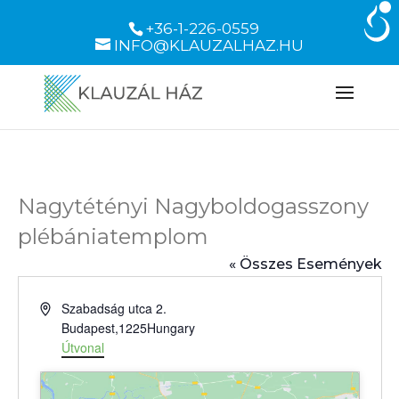
+36-1-226-0559
INFO@KLAUZALHAZ.HU
Nagytétényi Nagyboldogasszony
plébániatemplom
« Összes Események
Cím
Szabadság utca 2.
Budapest
,
1225
Hungary
Útvonal