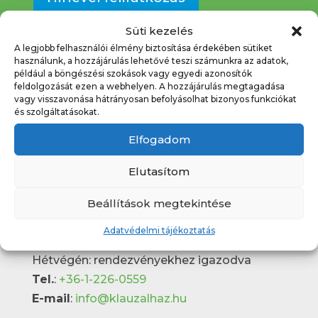
Süti kezelés
A legjobb felhasználói élmény biztosítása érdekében sütiket
használunk, a hozzájárulás lehetővé teszi számunkra az adatok,
például a böngészési szokások vagy egyedi azonosítók
feldolgozását ezen a webhelyen. A hozzájárulás megtagadása
vagy visszavonása hátrányosan befolyásolhat bizonyos funkciókat
és szolgáltatásokat.
Elérhetőségek
Elfogadom
Klauzál Gábor Budafok-Tétényi Művelődési
Elutasítom
központ
Budapest 1222, Nagytétényi út 31-33.
Beállítások megtekintése
Pénztári nyitvatartás
:
Adatvédelmi tájékoztatás
Hétköznapokon 10:00 – 19:00
Hétvégén: rendezvényekhez igazodva
Tel.
:
+36-1-226-0559
E-mail
:
info@klauzalhaz.hu