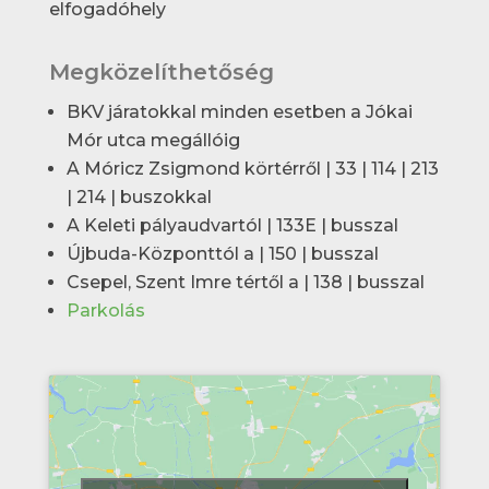
elfogadóhely
Megközelíthetőség
BKV járatokkal minden esetben a Jókai
Mór utca megállóig
A Móricz Zsigmond körtérről | 33 | 114 | 213
| 214 | buszokkal
A Keleti pályaudvartól | 133E | busszal
Újbuda-Központtól a | 150 | busszal
Csepel, Szent Imre tértől a | 138 | busszal
Parkolás