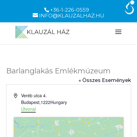
+36-1-226-0559
INFO@KLAUZALHAZ.HU
Barlanglakás Emlékmúzeum
« Összes Események
Cím
Veréb utca 4.
Budapest
,
1222
Hungary
Útvonal