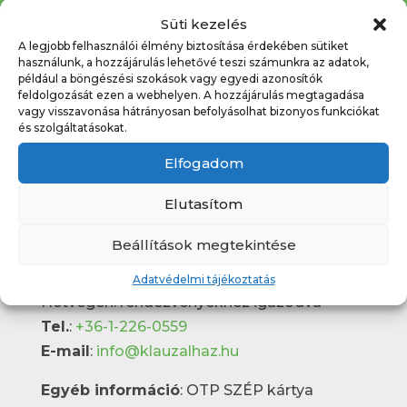
Süti kezelés
A legjobb felhasználói élmény biztosítása érdekében sütiket
használunk, a hozzájárulás lehetővé teszi számunkra az adatok,
például a böngészési szokások vagy egyedi azonosítók
feldolgozását ezen a webhelyen. A hozzájárulás megtagadása
vagy visszavonása hátrányosan befolyásolhat bizonyos funkciókat
és szolgáltatásokat.
Elérhetőségek
Elfogadom
Klauzál Gábor Budafok-Tétényi Művelődési
Elutasítom
központ
Budapest 1222, Nagytétényi út 31-33.
Beállítások megtekintése
Pénztári nyitvatartás
:
Hétköznapokon 10:00 – 19:00
Adatvédelmi tájékoztatás
Hétvégén: rendezvényekhez igazodva
Tel.
:
+36-1-226-0559
E-mail
:
info@klauzalhaz.hu
Egyéb információ
: OTP SZÉP kártya