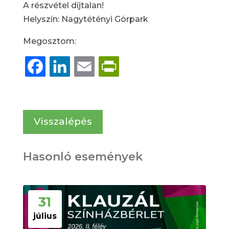
A részvétel díjtalan!
Helyszín: Nagytétényi Görpark
Megosztom:
Facebook
LinkedIn
Email
PrintFriendly
Visszalépés
Hasonló események
31
július