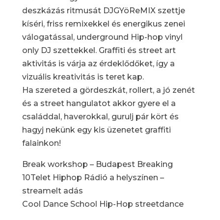
deszkázás ritmusát DJGYöReMIX szettje
kíséri, friss remixekkel és energikus zenei
válogatással, underground Hip-hop vinyl
only DJ szettekkel. Graffiti és street art
aktivitás is várja az érdeklődőket, így a
vizuális kreativitás is teret kap.
Ha szereted a gördeszkát, rollert, a jó zenét
és a street hangulatot akkor gyere el a
családdal, haverokkal, gurulj pár kört és
hagyj nekünk egy kis üzenetet graffiti
falainkon!
Break workshop – Budapest Breaking
10Telet Hiphop Rádió a helyszínen –
streamelt adás
Cool Dance School Hip-Hop streetdance