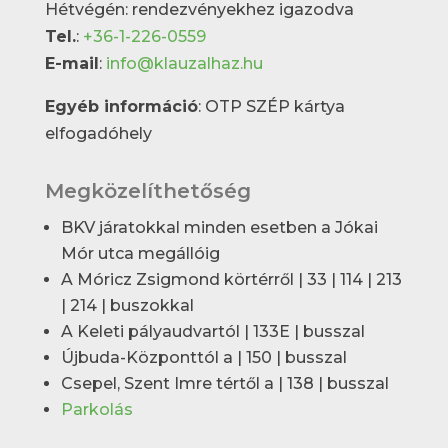
Hétvégén: rendezvényekhez igazodva
Tel.
:
+36-1-226-0559
E-mail
:
info@klauzalhaz.hu
Egyéb információ
: OTP SZÉP kártya
elfogadóhely
Megközelíthetőség
BKV járatokkal minden esetben a Jókai
Mór utca megállóig
A Móricz Zsigmond körtérről | 33 | 114 | 213
| 214 | buszokkal
A Keleti pályaudvartól | 133E | busszal
Újbuda-Központtól a | 150 | busszal
Csepel, Szent Imre tértől a | 138 | busszal
Parkolás