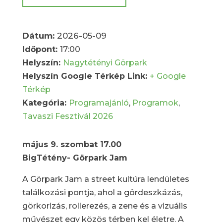
Dátum:
2026-05-09
Időpont:
17:00
Helyszín:
Nagytétényi Görpark
Helyszín Google Térkép Link:
+ Google
Térkép
Kategória:
Programajánló
,
Programok
,
Tavaszi Fesztivál 2026
május 9. szombat 17.00
BigTétény- Görpark Jam
A Görpark Jam a street kultúra lendületes
találkozási pontja, ahol a gördeszkázás,
görkorizás, rollerezés, a zene és a vizuális
művészet egy közös térben kel életre. A