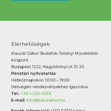
Elérhetőségek
Klauzál Gábor Budafok-Tétényi Művelődési
központ
Budapest 1222, Nagytétényi út 31-33.
Pénztári nyitvatartás
:
Hétköznapokon 10:00 – 19:00
Hétvégén: rendezvényekhez igazodva
Tel.
:
+36-1-226-0559
E-mail
:
info@klauzalhaz.hu
Egyéb információ
: OTP SZÉP kártya