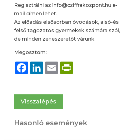
Regisztrálni az info@cziffrakozpont.hu e-
mail címen lehet.
Az előadás elsősorban óvodások, alsó-és
felső tagozatos gyermekek számára szól,
de minden zeneszeretőt várunk.
Megosztom:
Facebook
LinkedIn
Email
PrintFriendly
Visszalépés
Hasonló események