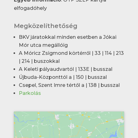
elfogadóhely
Megközelíthetőség
BKV járatokkal minden esetben a Jókai
Mór utca megállóig
A Móricz Zsigmond körtérről | 33 | 114 | 213
| 214 | buszokkal
A Keleti pályaudvartól | 133E | busszal
Újbuda-Központtól a | 150 | busszal
Csepel, Szent Imre tértől a | 138 | busszal
Parkolás